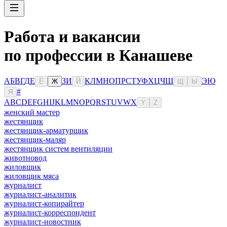
Работа и вакансии
по профессии в Канашеве
А
Б
В
Г
Д
Е
З
И
К
Л
М
Н
О
П
Р
С
Т
У
Ф
Х
Ц
Ч
Ш
Э
Ю
Ё
Ж
Й
Щ
Ы
#
Я
A
B
C
D
E
F
G
H
I
J
K
L
M
N
O
P
Q
R
S
T
U
V
W
X
Y
Z
женский мастер
жестянщик
жестянщик-арматурщик
жестянщик-маляр
жестянщик систем вентиляции
животновод
жиловщик
жиловщик мяса
журналист
журналист-аналитик
журналист-копирайтер
журналист-корреспондент
журналист-новостник